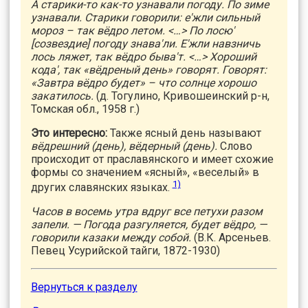
А старики-то как-то узнавали погоду. По зиме
узнавали. Старики говорили: е'жли сильный
мороз – так вёдро летом. <…> По лосю'
[созвездие] погоду знава'ли. Е'жли навзничь
лось ляжет, так вёдро быва'т. <…> Хороший
кода', так «вёдреный день» говорят. Говорят:
«Завтра вёдро будет» – что солнце хорошо
закатилось.
(д. Тогулино, Кривошеинский р-н,
Томская обл., 1958 г.)
Это интересно:
Также ясный день называют
вёдрешний (день), вёдерный (день).
Слово
происходит от праславянского и имеет схожие
формы со значением «ясный», «веселый» в
1)
других славянских языках.
Часов в восемь утра вдруг все петухи разом
запели. — Погода разгуляется, будет вёдро, —
говорили казаки между собой.
(В.К. Арсеньев.
Певец Усурийской тайги, 1872-1930)
Вернуться к разделу