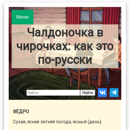
Меню
Чалдоночка в
чирочках: как это
по-русски
Найти
ВЁДРО
Сухая, ясная летняя погода; ясный (день).