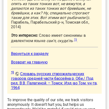
опять из таких тонких вот, не вяжутся, а
делаются из таких тонких вот бревёшек, не
бревёшки, а как? Ну, специально строгают
такие для этих. Вот этими вот рыбачили
(с.
Парабель, Парабельский р-н, Томская обл.,
2014)
Это интересно:
Слово имеет синонимы в
1)
диалектном языке
саи'п
,
скуде'ль
.
Вернуться к разделу
Возврат на главную
1)
Словарь русских старожильческих
говоров средней части бассейна р. Оби./ Под
ред. В.В. Палагиной. – Томск: Изд-во Том. ун-та,
1964
To improve the quality of our site, we track visitors
anonymously. It doesn't hurt you, but helps us