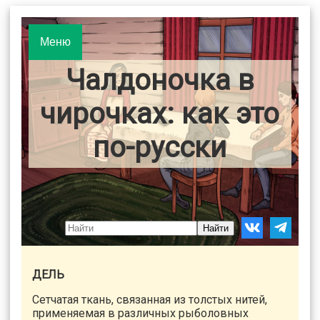
Меню
Чалдоночка в
чирочках: как это
по-русски
Найти
ДЕЛЬ
Сетчатая ткань, связанная из толстых нитей,
применяемая в различных рыболовных