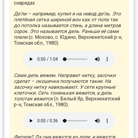
снарядах.
Де'ли – например, купил я на невод де'ль. Это
плетёная сетка шириной вон как от пола так
до потолка называется стень, а длина метров
сорок. Это называется дель. Раньше её сами
плели
(с. Мохово, с. Юдино, Верхнекетский р-н,
Томская обл., 1980).
Сами дель вяжем. Направит нитку, засочки
сделат – окошечки получаются такие. На
засочку нитку навязывают. У сети крупные
клеточки. Сеть тоненькая вяжется, а дель
толстая вяжется
(п. Белый Яр, Верхнекетский
р-н, Томская обл., 1980).
Фитили? Да они вяжутся из дели, и вяжутся